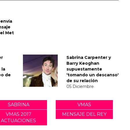
envía
nsaje
del Met
er
Sabrina Carpenter y
Barry Keoghan
 la
supuestamente
eo de
'tomando un descanso'
de su relación
05 Diciembre
SABRINA
VMAS
VMAS 2017
MENSAJE DEL REY
ACTUACIONES