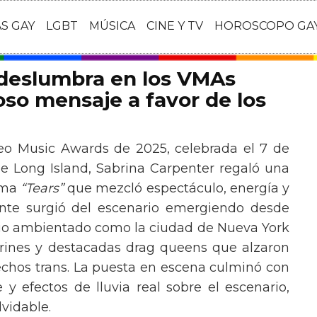
AS GAY
LGBT
MÚSICA
CINE Y TV
HOROSCOPO GA
 deslumbra en los VMAs
so mensaje a favor de los
eo Music Awards de 2025, celebrada el 7 de
e Long Island, Sabrina Carpenter regaló una
ema
“Tears”
que mezcló espectáculo, energía y
tante surgió del escenario emergiendo desde
ario ambientado como la ciudad de Nueva York
rines y destacadas drag queens que alzaron
echos trans. La puesta en escena culminó con
y efectos de lluvia real sobre el escenario,
vidable.