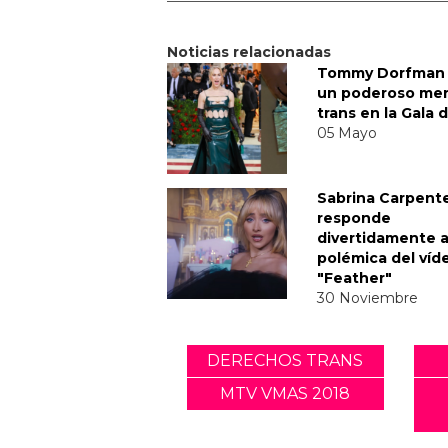
Noticias relacionadas
Tommy Dorfman 
un poderoso me
trans en la Gala 
05 Mayo
Sabrina Carpent
responde
divertidamente a
polémica del víd
"Feather"
30 Noviembre
DERECHOS TRANS
MTV VMAS 2018