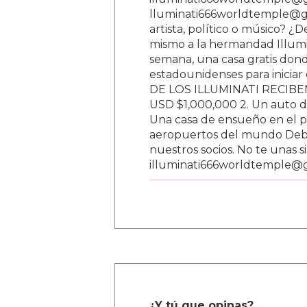
lluminati666worldtemple@gm
artista, político o músico? ¿
mismo a la hermandad Illumi
semana, una casa gratis donde
estadounidenses para inici
DE LOS ILLUMINATI RECIBEN 
USD $1,000,000 2. Un auto d
Una casa de ensueño en el paí
aeropuertos del mundo Debe
nuestros socios. No te unas s
illuminati666worldtemple@
¿Y tú que opinas?