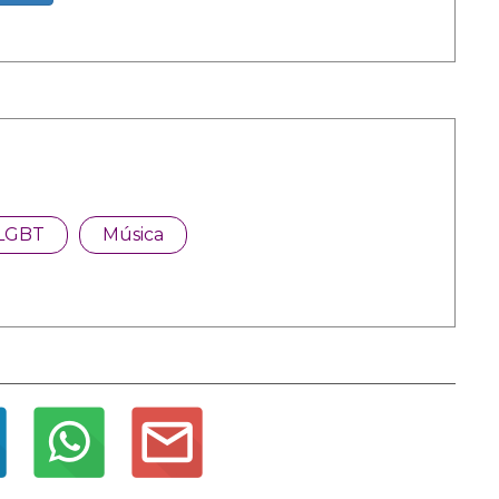
LGBT
Música