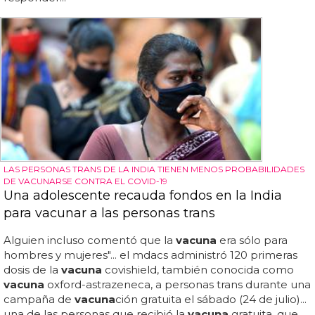
LAS PERSONAS TRANS DE LA INDIA TIENEN MENOS PROBABILIDADES
DE VACUNARSE CONTRA EL COVID-19
Una adolescente recauda fondos en la India
para vacunar a las personas trans
Alguien incluso comentó que la
vacuna
era sólo para
hombres y mujeres"... el mdacs administró 120 primeras
dosis de la
vacuna
covishield, también conocida como
vacuna
oxford-astrazeneca, a personas trans durante una
campaña de
vacuna
ción gratuita el sábado (24 de julio)...
una de las personas que recibió la
vacuna
gratuita, que