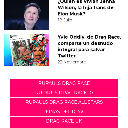
¿Quién es Vivian Jenna
Wilson, la hija trans de
Elon Musk?
18 Julio
Yvie Oddly, de Drag Race,
comparte un desnudo
integral para salvar
Twitter
22 Noviembre
RUPAULS DRAG RACE
RUPAULS DRAG RACE 10
RUPAULS DRAG RACE ALL STARS
REINAS DEL DRAG
DRAG RACE UK