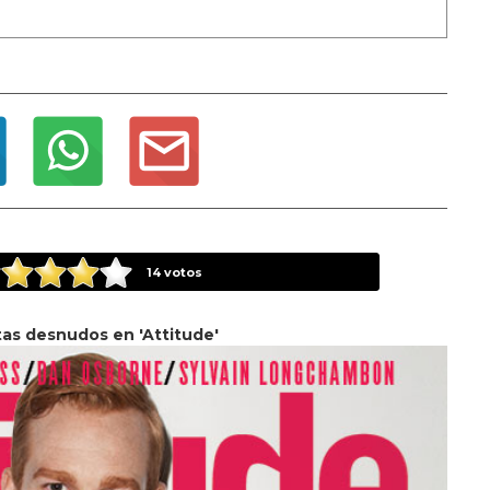
14
votos
as desnudos en 'Attitude'