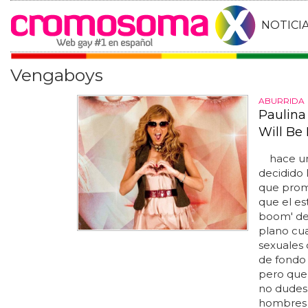
NOTICI
Vengaboys
ABURRIDA
Paulina
Will Be 
hace una
decidido 
que promo
que el e
boom' d
plano cua
sexuales 
de fondo
pero que 
no dudes 
hombres d