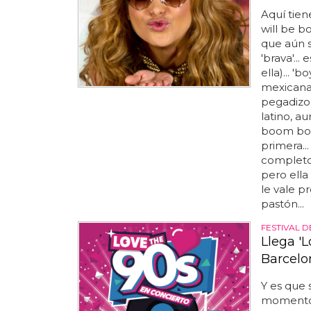
Aquí tien
will be bo
que aún s
'brava'...
ella)... '
mexicana
pegadizo
latino, a
boom bo
primera..
completo 
pero ella
le vale 
pastón...
FESTIVAL D
Llega 'L
Barcelo
Y es que s
momento 