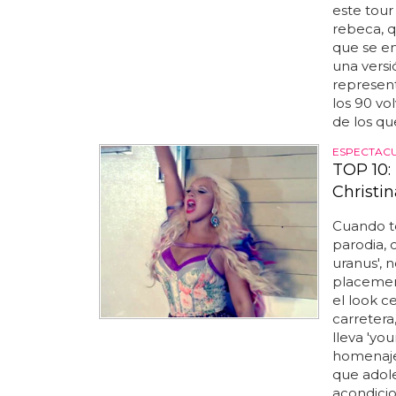
este tour
rebeca, q
que se en
una versi
represent
los 90 vo
de los que
ESPECTAC
TOP 10:
Christin
Cuando t
parodia,
uranus', 
placement
el look ce
carretera
lleva 'yo
homenaje 
que adol
acondicio