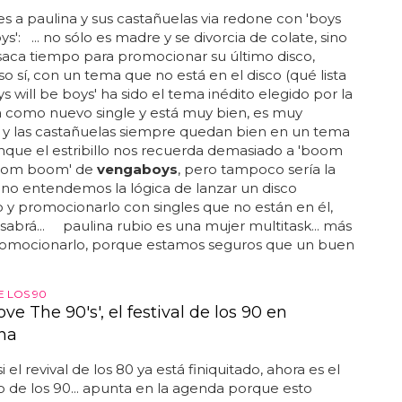
es a paulina y sus castañuelas via redone con 'boys
ys': ... no sólo es madre y se divorcia de colate, sino
aca tiempo para promocionar su último disco,
 eso sí, con un tema que no está en el disco (qué lista
boys will be boys' ha sido el tema inédito elegido por la
 como nuevo single y está muy bien, es muy
 y las castañuelas siempre quedan bien en un tema
unque el estribillo nos recuerda demasiado a 'boom
om boom' de
vengaboys
, pero tampoco sería la
. no entendemos la lógica de lanzar un disco
y promocionarlo con singles que no están en él,
 sabrá... paulina rubio es una mujer multitask... más
promocionarlo, porque estamos seguros que un buen
E LOS 90
ove The 90's', el festival de los 90 en
na
i el revival de los 80 ya está finiquitado, ahora es el
de los 90... apunta en la agenda porque esto