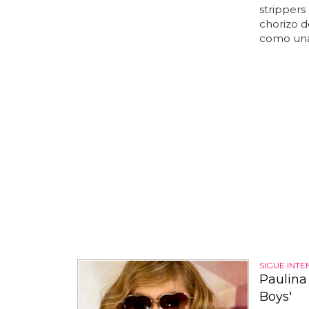
strippers
chorizo d
como una 
SIGUE INT
Paulina
Boys'