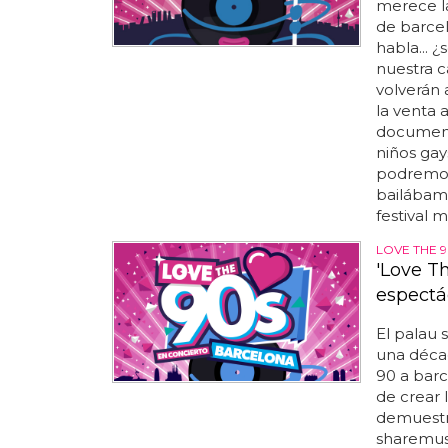
merece la
de barcel
habla...
nuestra 
volverán 
la venta a
documenta
niños gay
podremos 
bailábamos
festival má
LOVE THE 
'Love T
espectá
El palau 
una décad
90 a barce
de crear 
demuestra
sharemus