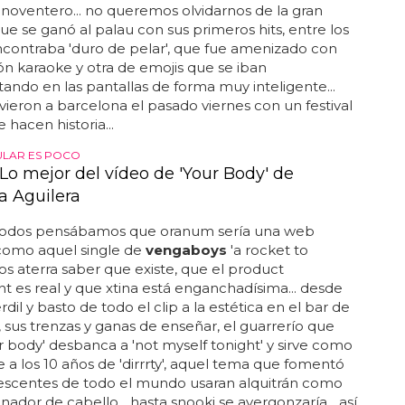
 noventero... no queremos olvidarnos de la gran
ue se ganó al palau con sus primeros hits, entre los
contraba 'duro de pelar', que fue amenizado con
ón karaoke y otra de emojis que se iban
ando en las pantallas de forma muy inteligente...
lvieron a barcelona el pasado viernes con un festival
 hacen historia...
ULAR ES POCO
 Lo mejor del vídeo de 'Your Body' de
a Aguilera
odos pensábamos que oranum sería una web
 como aquel single de
vengaboys
'a rocket to
nos aterra saber que existe, que el product
 es real y que xtina está enganchadísima... desde
rdil y basto de todo el clip a la estética en el bar de
, sus trenzas y ganas de enseñar, el guarrerío que
ur body' desbanca a 'not myself tonight' y sirve como
a los 10 años de 'dirrrty', aquel tema que fomentó
escentes de todo el mundo usaran alquitrán como
nador de cabello... hasta snooki se avergonzaría... así