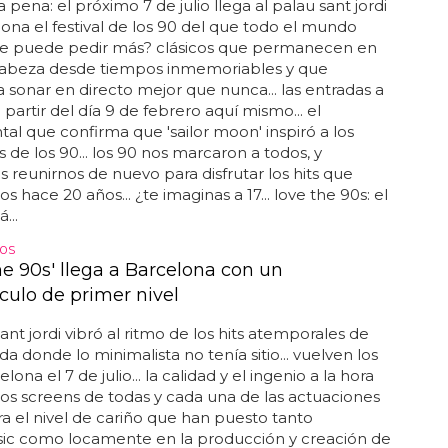
 pena: el próximo 7 de julio llega al palau sant jordi
ona el festival de los 90 del que todo el mundo
 ¿se puede pedir más? clásicos que permanecen en
cabeza desde tiempos inmemoriables y que
a sonar en directo mejor que nunca... las entradas a
 partir del día 9 de febrero aquí mismo... el
l que confirma que 'sailor moon' inspiró a los
s de los 90... los 90 nos marcaron a todos, y
reunirnos de nuevo para disfrutar los hits que
 hace 20 años... ¿te imaginas a 17... love the 90s: el
...
90S
he 90s' llega a Barcelona con un
culo de primer nivel
sant jordi vibró al ritmo de los hits atemporales de
a donde lo minimalista no tenía sitio... vuelven los
lona el 7 de julio... la calidad y el ingenio a la hora
los screens de todas y cada una de las actuaciones
 el nivel de cariño que han puesto tanto
ic como locamente en la producción y creación de