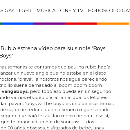
AS GAY
LGBT
MÚSICA
CINE Y TV
HOROSCOPO GA
 Rubio estrena vídeo para su single 'Boys
Boys'
s semanas te contamos que paulina rubio había
lanzar un nuevo single que no estaba en el disco
ciona, 'brava'... a nosotros nos sigue pareciendo
stribillo suena demasiado a 'boom boom boom
e
vengaboys
, pero todo eso queda en un segundo
ndo vemos el vídeo oficial, en el que los fetiches
dan pavor... 'boys will be boys' es uno de esos temas
 de cajón de redone que no tienen ningún sentido
seguro que hará feliz al fan medio de pau... eso sí,
que te arrancará un par de sonrisas: ... dos
e 60 años, obsesos, disfrazados de bebé, unas