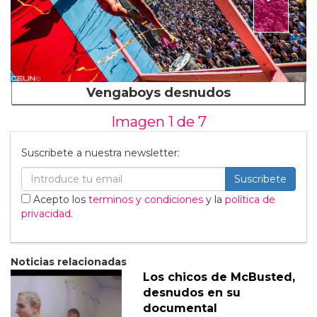
Vengaboys desnudos
Imagen 1 de
7
Suscribete a nuestra newsletter:
Suscribete
Acepto los
terminos y condiciones
y la
política de
privacidad
.
Noticias relacionadas
Los chicos de McBusted,
desnudos en su
documental