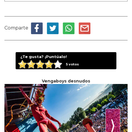
Comparte
¿Te gusta? ¡Puntúalo!
5
votos
Vengaboys desnudos
⟩