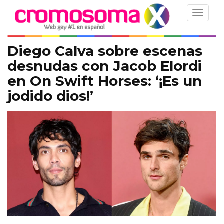
Toggle
navigat
Diego Calva sobre escenas
desnudas con Jacob Elordi
en On Swift Horses: ‘¡Es un
jodido dios!’