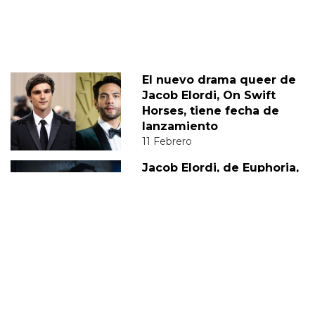
El nuevo drama queer de
Jacob Elordi, On Swift
Horses, tiene fecha de
lanzamiento
11 Febrero
Jacob Elordi, de Euphoria,
opina sobre la sexualidad
de Nate
02 Marzo
JACOB ELORDI
DIEGO