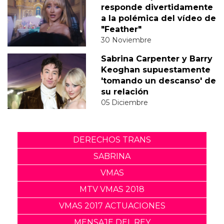
responde divertidamente
a la polémica del vídeo de
"Feather"
30 Noviembre
Sabrina Carpenter y Barry
Keoghan supuestamente
'tomando un descanso' de
su relación
05 Diciembre
DERECHOS TRANS
SABRINA
VMAS
MTV VMAS 2018
VMAS 2017 ACTUACIONES
MENSAJE DEL REY