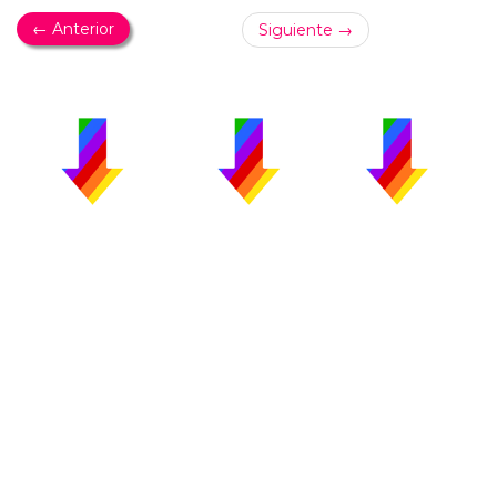
← Anterior
Siguiente →
PUBLICIDAD
COLABORA
AVISO LEGAL
CONTACTO
Copyright 2026 CromosomaX