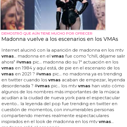
DEMOSTRÓ QUE AÚN TIENE MUCHO POR OFRECER
Madonna vuelve a los escenarios en los VMAs
Internet alucinó con la aparición de madonna en los mtv
vmas
... madonna en el
vmas
fue como "chill, déjame salir
ahora" #
vmas
pic... madonna dio su 1ª actuación en los
vmas
en 1984 y aquí está, de pie en el escenario de los
vmas
en 2021 ? #
vmas
pic... no madonna ya es trending
en twitter cuando los
vmas
acaban de empezar, leyenda
desordenada ? #
vmas
pic... los mtv
vmas
han visto cómo
algunos de los nombres más importantes de la música
acudían a la ciudad de nueva york para el espectacular
evento... la leyenda del pop fue trending en twitter en
cuestión de momentos, con innumerables personas
compartiendo memes realmente espectaculares
inspirados en el look de madonna en los mtv
vmas
...