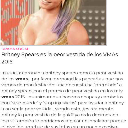
DRAMA SOCIAL
Britney Spears es la peor vestida de los VMAs
2015
Injusticia: coronan a britney spears como la peor vestida
de los
vmas
... por favor, preparad las pancartas, que nos
vamos de manifestación: una encuesta ha "premiado" a
britney spears con el premio de peor vestida en los mtv
vmas
2015... os animamos a haceros chapas y camisetas
con "si se puede" y "stop injusticias" para ayudar a britney
a no ser la peor vestida... viendo esto, ¿es realmente
britney la peor vestida de la gala? ya os lo decimos: no...
eso sí, también le podríamos regalar un inhalador porque
el nivel de apretuje de sus tetas era un poco excesivo,