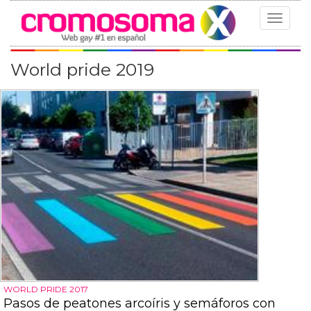
Toggle
navigat
World pride 2019
WORLD PRIDE 2017
Pasos de peatones arcoíris y semáforos con