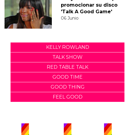
promocionar su disco
'Talk A Good Game'
06 Junio
KELLY ROWLAND
TALK SHOW
RED TABLE TALK
GOOD TIME
GOOD THING
FEEL GOOD