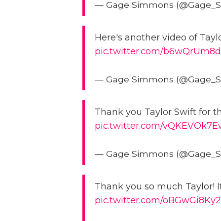
— Gage Simmons (@Gage_
Here's another video of Taylo
pic.twitter.com/b6wQrUm8d
— Gage Simmons (@Gage_
Thank you Taylor Swift for the
pic.twitter.com/vQKEVOk7E
— Gage Simmons (@Gage_
Thank you so much Taylor! It
pic.twitter.com/oBGwGi8Ky2