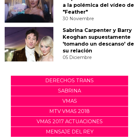
a la polémica del vídeo de
"Feather"
30 Noviembre
Sabrina Carpenter y Barry
Keoghan supuestamente
'tomando un descanso' de
su relación
05 Diciembre
DERECHOS TRANS
SABRINA
VMAS
MTV VMAS 2018
VMAS 2017 ACTUACIONES
MENSAJE DEL REY