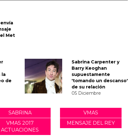
envía
nsaje
del Met
er
Sabrina Carpenter y
Barry Keoghan
 la
supuestamente
eo de
'tomando un descanso'
de su relación
05 Diciembre
SABRINA
VMAS
VMAS 2017
MENSAJE DEL REY
ACTUACIONES