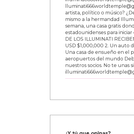
lluminati666worldtemple@gm
artista, político o músico? ¿
mismo a la hermandad Illumi
semana, una casa gratis donde
estadounidenses para inici
DE LOS ILLUMINATI RECIBEN 
USD $1,000,000 2. Un auto d
Una casa de ensueño en el paí
aeropuertos del mundo Debe
nuestros socios. No te unas s
illuminati666worldtemple@
¿Y tú que opinas?