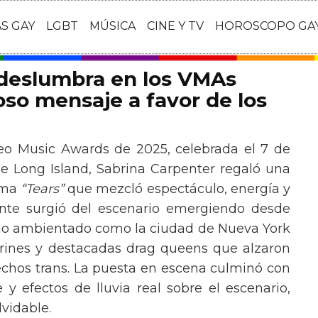
AS GAY
LGBT
MÚSICA
CINE Y TV
HOROSCOPO GA
 deslumbra en los VMAs
so mensaje a favor de los
eo Music Awards de 2025, celebrada el 7 de
e Long Island, Sabrina Carpenter regaló una
ema
“Tears”
que mezcló espectáculo, energía y
tante surgió del escenario emergiendo desde
ario ambientado como la ciudad de Nueva York
rines y destacadas drag queens que alzaron
echos trans. La puesta en escena culminó con
y efectos de lluvia real sobre el escenario,
vidable.