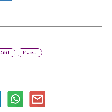
LGBT
Música