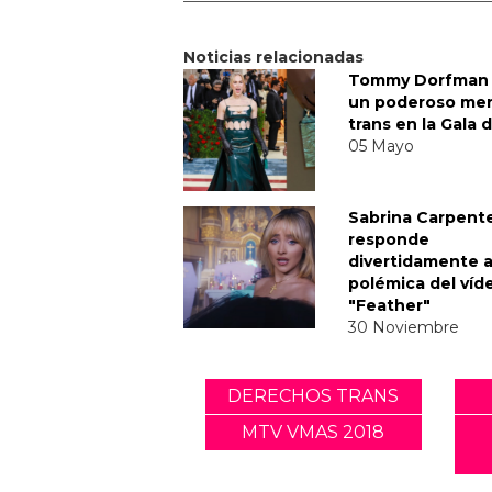
Noticias relacionadas
Tommy Dorfman 
un poderoso me
trans en la Gala 
05 Mayo
Sabrina Carpent
responde
divertidamente a
polémica del víd
"Feather"
30 Noviembre
DERECHOS TRANS
MTV VMAS 2018