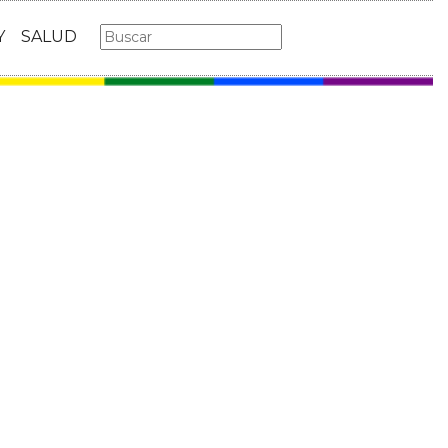
Y
SALUD