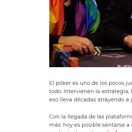
El póker es uno de los pocos j
todo. Intervienen la estrategia,
eso lleva décadas atrayendo a 
Con la llegada de las plataform
más: hoy es posible sentarse a