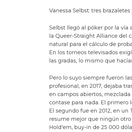
Vanessa Selbst: tres brazalete
Selbst llegó al póker por la ví
la Queer-Straight Alliance del
natural para el cálculo de prob
En los torneos televisados exi
las gradas, lo mismo que hacía
Pero lo suyo siempre fueron las 
profesional, en 2017, dejaba tr
en campos abiertos, mezclada 
contase para nada. El primero
El segundo fue en 2012, en un T
resume mejor que ningún otro s
Hold'em, buy-in de 25 000 dólare