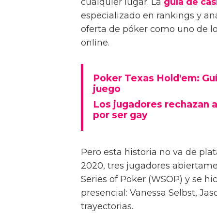
cualquier lugar. La
guía de cas
especializado en rankings y aná
oferta de póker como uno de los
online.
Poker Texas Hold'em: Guía
juego
Los jugadores rechazan a
por ser gay
Pero esta historia no va de pla
2020, tres jugadores abiertam
Series of Poker (WSOP) y se hic
presencial: Vanessa Selbst, Jas
trayectorias.