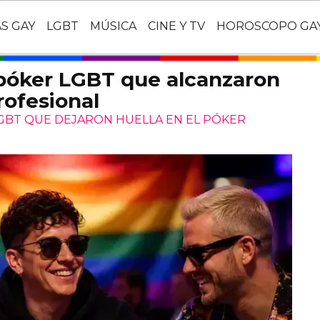
AS GAY
LGBT
MÚSICA
CINE Y TV
HOROSCOPO GA
 póker LGBT que alcanzaron
rofesional
LGBT QUE DEJARON HUELLA EN EL PÓKER