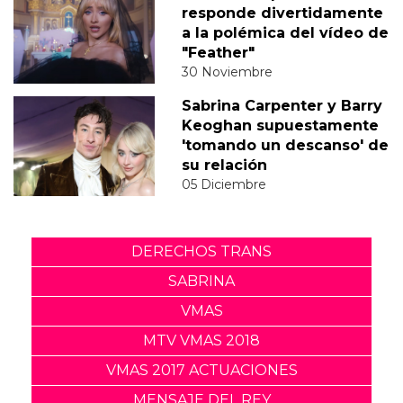
responde divertidamente
a la polémica del vídeo de
"Feather"
30 Noviembre
Sabrina Carpenter y Barry
Keoghan supuestamente
'tomando un descanso' de
su relación
05 Diciembre
DERECHOS TRANS
SABRINA
VMAS
MTV VMAS 2018
VMAS 2017 ACTUACIONES
MENSAJE DEL REY