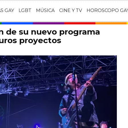
AS GAY
LGBT
MÚSICA
CINE Y TV
HOROSCOPO GA
an de su nuevo programa
turos proyectos