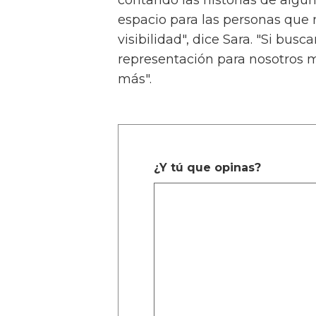
contando las historias de algu
espacio para las personas que n
visibilidad", dice Sara. "Si busc
representación para nosotros m
más".
¿Y tú que opinas?