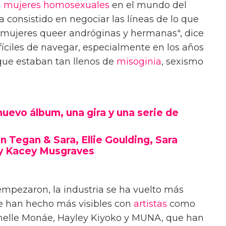
n
mujeres
homosexuales
en el mundo del
a consistido en negociar las líneas de lo que
, mujeres queer andróginas y hermanas", dice
ifíciles de navegar, especialmente en los años
ue estaban tan llenos de
misoginia
, sexismo
uevo álbum, una gira y una serie de
n Tegan & Sara, Ellie Goulding, Sara
 y Kacey Musgraves
mpezaron, la industria se ha vuelto más
e han hecho más visibles con
artistas
como
Janelle Monáe, Hayley Kiyoko y MUNA, que han