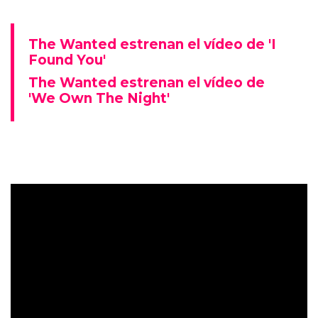
The Wanted estrenan el vídeo de 'I
Found You'
The Wanted estrenan el vídeo de
'We Own The Night'