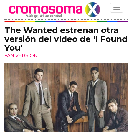
Toggle
navigat
The Wanted estrenan otra
versión del vídeo de 'I Found
You'
FAN VERSION