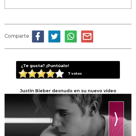
Comparte
¿Te gusta? ¡Puntúalo!
7
votos
Justin Bieber desnudo en su nuevo vídeo
⟩