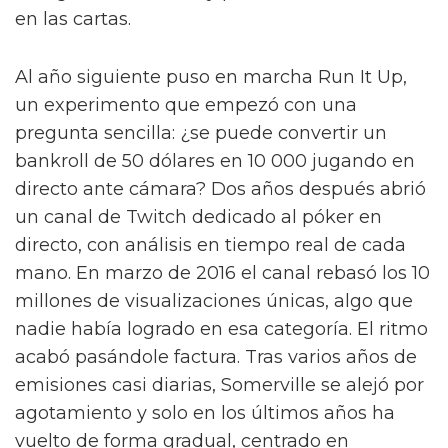
energía en disimular y pudo volcarla entera
en las cartas.
Al año siguiente puso en marcha Run It Up,
un experimento que empezó con una
pregunta sencilla: ¿se puede convertir un
bankroll de 50 dólares en 10 000 jugando en
directo ante cámara? Dos años después abrió
un canal de Twitch dedicado al póker en
directo, con análisis en tiempo real de cada
mano. En marzo de 2016 el canal rebasó los 10
millones de visualizaciones únicas, algo que
nadie había logrado en esa categoría. El ritmo
acabó pasándole factura. Tras varios años de
emisiones casi diarias, Somerville se alejó por
agotamiento y solo en los últimos años ha