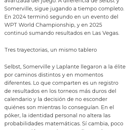
avanzada del juego. A diferencia de Selbst y
Somerville, sigue jugando a tiempo completo.
En 2024 terminó segundo en un evento del
WPT World Championship, y en 2025
continuó sumando resultados en Las Vegas.
Tres trayectorias, un mismo tablero
Selbst, Somerville y Laplante llegaron a la élite
por caminos distintos y en momentos
diferentes. Lo que comparten es un registro
de resultados en los torneos más duros del
calendario y la decisión de no esconder
quiénes son mientras lo conseguían. En el
póker, la identidad personal no altera las
probabilidades matemáticas. Sí cambia, poco