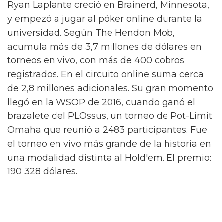
Ryan Laplante creció en Brainerd, Minnesota,
y empezó a jugar al póker online durante la
universidad. Según The Hendon Mob,
acumula más de 3,7 millones de dólares en
torneos en vivo, con más de 400 cobros
registrados. En el circuito online suma cerca
de 2,8 millones adicionales. Su gran momento
llegó en la WSOP de 2016, cuando ganó el
brazalete del PLOssus, un torneo de Pot-Limit
Omaha que reunió a 2483 participantes. Fue
el torneo en vivo más grande de la historia en
una modalidad distinta al Hold'em. El premio:
190 328 dólares.