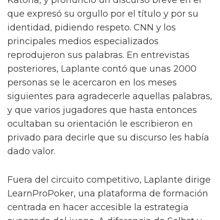
Katona, y pronunció un discurso breve en el
que expresó su orgullo por el título y por su
identidad, pidiendo respeto. CNN y los
principales medios especializados
reprodujeron sus palabras. En entrevistas
posteriores, Laplante contó que unas 2000
personas se le acercaron en los meses
siguientes para agradecerle aquellas palabras,
y que varios jugadores que hasta entonces
ocultaban su orientación le escribieron en
privado para decirle que su discurso les había
dado valor.
Fuera del circuito competitivo, Laplante dirige
LearnProPoker, una plataforma de formación
centrada en hacer accesible la estrategia