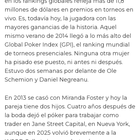
en los rankings globales refleja más de 11,8
millones de dólares en premios en torneos en
vivo. Es, todavía hoy, la jugadora con las
mayores ganancias de la historia. Aquel
mismo verano de 2014 llegó a lo más alto del
Global Poker Index (GPI), el ranking mundial
de torneos presenciales. Ninguna otra mujer
ha pisado ese puesto, ni antes ni después.
Estuvo dos semanas por delante de Ole
Schemion y Daniel Negreanu.
En 2013 se casó con Miranda Foster y hoy la
pareja tiene dos hijos. Cuatro años después de
la boda dejó el póker para trabajar como
trader en Jane Street Capital, en Nueva York,
aunque en 2025 volvió brevemente a la