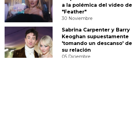
a la polémica del vídeo de
"Feather"
30 Noviembre
Sabrina Carpenter y Barry
Keoghan supuestamente
'tomando un descanso' de
su relación
05 Diciembre
DERECHOS TRANS
SABRINA
VMAS
MTV VMAS 2018
VMAS 2017 ACTUACIONES
MENSAJE DEL REY