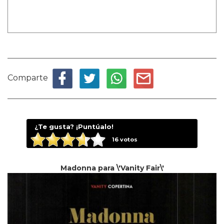
Comparte
¿Te gusta? ¡Puntúalo!
16
votos
Madonna para \'Vanity Fair\'