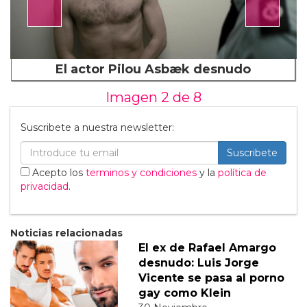
El actor Pilou Asbæk desnudo
Imagen 2 de
8
Suscribete a nuestra newsletter:
Suscribete
Acepto los
terminos y condiciones
y la
política de
privacidad
.
Noticias relacionadas
El ex de Rafael Amargo
desnudo: Luis Jorge
Vicente se pasa al porno
gay como Klein