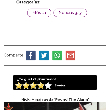
Categorías:
Música
Noticias gay
Comparte
¿Te gusta? ¡Puntúalo!
5
votos
Nicki Minaj rueda 'Pound The Alarm'