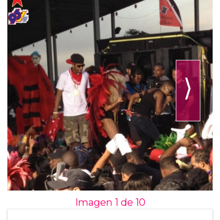
⟩
Imagen 1 de
10