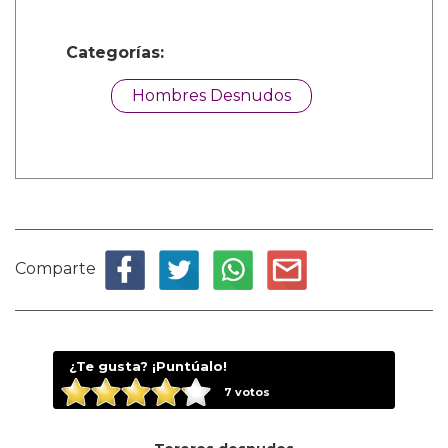
Categorías:
Hombres Desnudos
Comparte
¿Te gusta? ¡Puntúalo!
7
votos