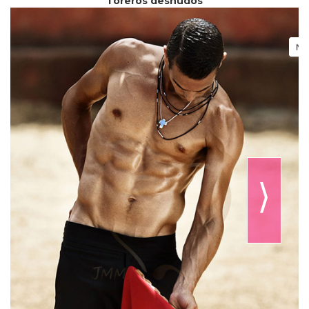
Toreros desnudos
⟩