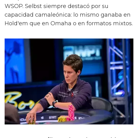
WSOP. Selbst siempre destacó por su
capacidad camaleónica: lo mismo ganaba en
Hold'em que en Omaha o en formatos mixtos.