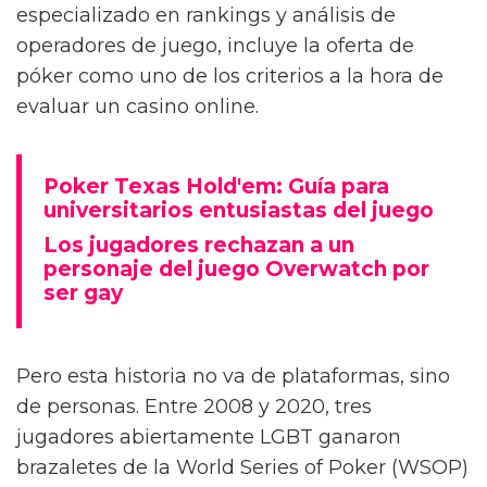
especializado en rankings y análisis de
operadores de juego, incluye la oferta de
póker como uno de los criterios a la hora de
evaluar un casino online.
Poker Texas Hold'em: Guía para
universitarios entusiastas del juego
Los jugadores rechazan a un
personaje del juego Overwatch por
ser gay
Pero esta historia no va de plataformas, sino
de personas. Entre 2008 y 2020, tres
jugadores abiertamente LGBT ganaron
brazaletes de la World Series of Poker (WSOP)