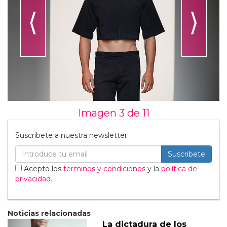
⟨
⟩
Imagen 3 de
11
Suscribete a nuestra newsletter:
Suscribete
Acepto los
terminos y condiciones
y la
política de
privacidad
.
Noticias relacionadas
La dictadura de los