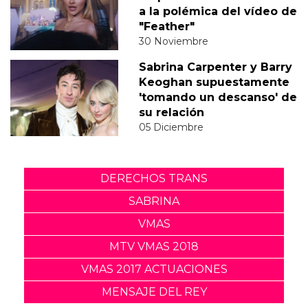
a la polémica del vídeo de
"Feather"
30 Noviembre
Sabrina Carpenter y Barry
Keoghan supuestamente
'tomando un descanso' de
su relación
05 Diciembre
DERECHOS TRANS
SABRINA
VMAS
MTV VMAS 2018
VMAS 2017 ACTUACIONES
MENSAJE DEL REY