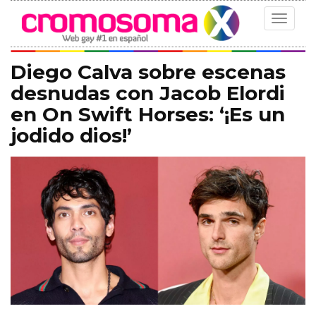
Toggle
navigat
Diego Calva sobre escenas
desnudas con Jacob Elordi
en On Swift Horses: ‘¡Es un
jodido dios!’