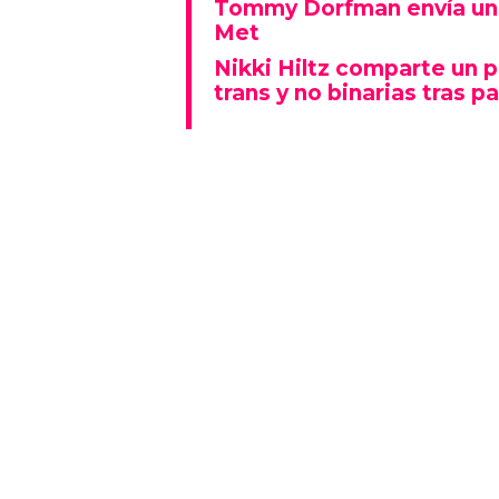
Tommy Dorfman envía un 
Met
Nikki Hiltz comparte un 
trans y no binarias tras pa
Este espectáculo no solo deslu
que también representó un fu
polarizado: fue una de las p
visiblemente explícitas de la n
Además, la actuación se real
Lady Gaga fue la gran protagon
mientras que otros artistas
historia al ganar Canción del A