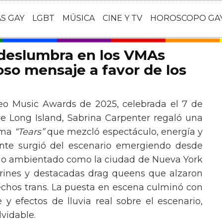
AS GAY
LGBT
MÚSICA
CINE Y TV
HOROSCOPO GA
 deslumbra en los VMAs
so mensaje a favor de los
eo Music Awards de 2025, celebrada el 7 de
e Long Island, Sabrina Carpenter regaló una
ema
“Tears”
que mezcló espectáculo, energía y
tante surgió del escenario emergiendo desde
ario ambientado como la ciudad de Nueva York
rines y destacadas drag queens que alzaron
echos trans. La puesta en escena culminó con
y efectos de lluvia real sobre el escenario,
vidable.