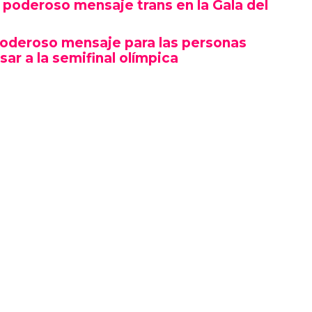
poderoso mensaje trans en la Gala del
poderoso mensaje para las personas
sar a la semifinal olímpica
mbró por su estética y puesta en escena, sino
erte gesto político en un contexto cultural
ocas, si no la primera, afirmaciones LGBTQ+
oche.
izó en el marco de una ceremonia en la que
ista, llevándose el premio a Artista del Año,
 como Rosé de BLACKPINK también hicieron
ño.