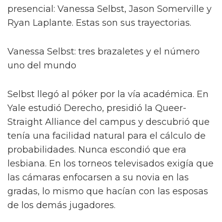
presencial: Vanessa Selbst, Jason Somerville y
Ryan Laplante. Estas son sus trayectorias.
Vanessa Selbst: tres brazaletes y el número
uno del mundo
Selbst llegó al póker por la vía académica. En
Yale estudió Derecho, presidió la Queer-
Straight Alliance del campus y descubrió que
tenía una facilidad natural para el cálculo de
probabilidades. Nunca escondió que era
lesbiana. En los torneos televisados exigía que
las cámaras enfocarsen a su novia en las
gradas, lo mismo que hacían con las esposas
de los demás jugadores.