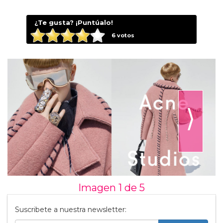
¿Te gusta? ¡Puntúalo!
6
votos
⟩
Imagen 1 de
5
Suscribete a nuestra newsletter: