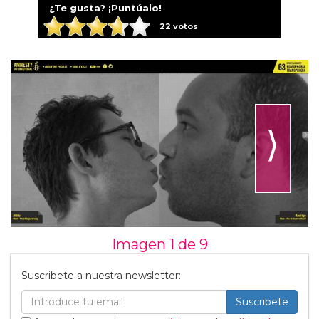
¿Te gusta? ¡Puntúalo!
22
votos
⟩
Imagen 1 de
9
Suscribete a nuestra newsletter:
Suscribete