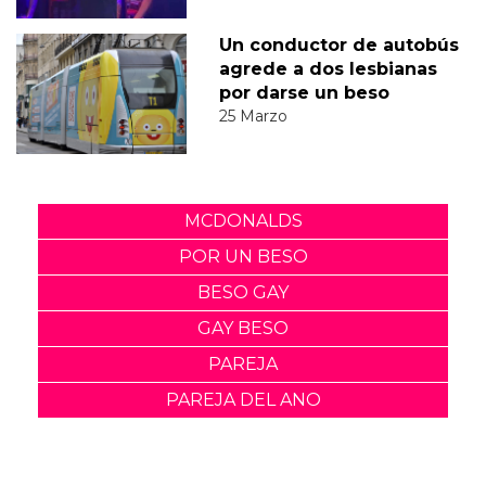
Un conductor de autobús
agrede a dos lesbianas
por darse un beso
25 Marzo
MCDONALDS
POR UN BESO
BESO GAY
GAY BESO
PAREJA
PAREJA DEL ANO