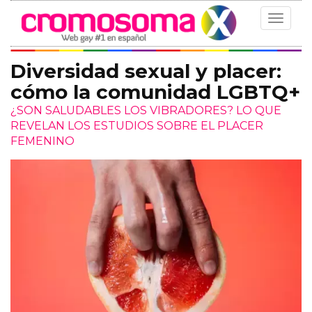
Toggle
navigat
Diversidad sexual y placer:
cómo la comunidad LGBTQ+
¿SON SALUDABLES LOS VIBRADORES? LO QUE
REVELAN LOS ESTUDIOS SOBRE EL PLACER
FEMENINO