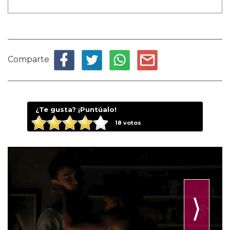
Comparte
¿Te gusta? ¡Puntúalo!
18
votos
⟩