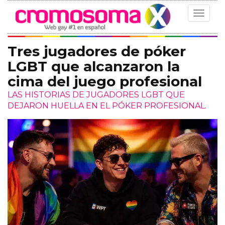
Toggle
navigat
Tres jugadores de póker
LGBT que alcanzaron la
cima del juego profesional
LAS HISTORIAS DE JUGADORES LGBT QUE
DEJARON HUELLA EN EL PÓKER PROFESIONAL.