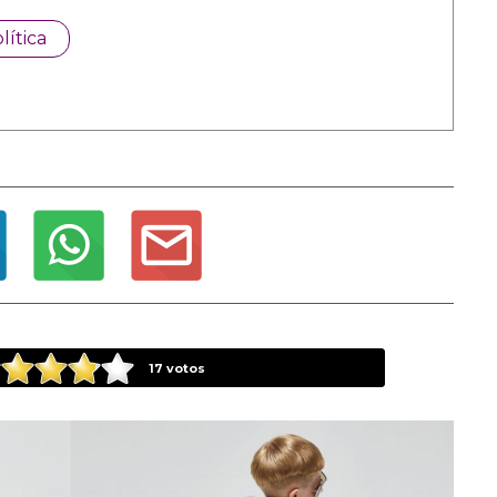
lítica
17
votos