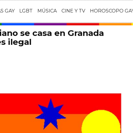
AS GAY
LGBT
MÚSICA
CINE Y TV
HOROSCOPO GA
liano se casa en Granada
s ilegal