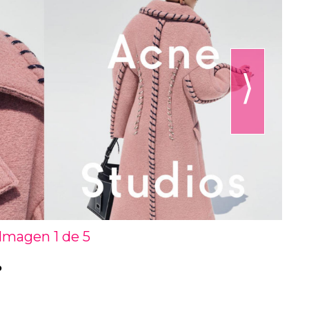
⟩
Imagen 1 de
5
o