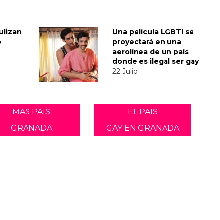
ulizan
Una película LGBTI se
o
proyectará en una
aerolínea de un país
donde es ilegal ser gay
22 Julio
MAS PAIS
EL PAIS
GRANADA
GAY EN GRANADA