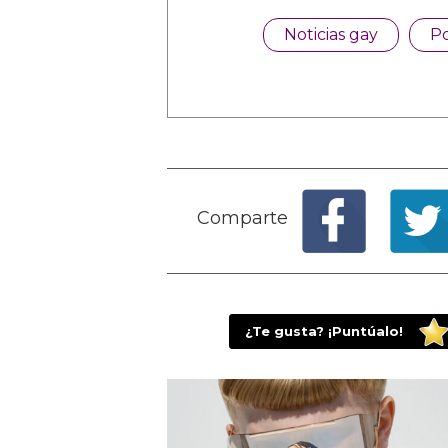
Noticias gay
Po
Comparte
¿Te gusta? ¡Puntúalo!