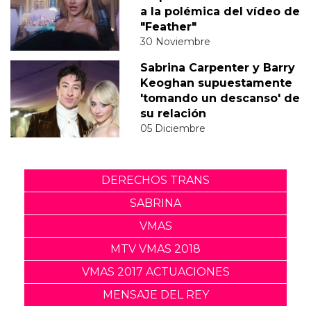
a la polémica del vídeo de
"Feather"
30 Noviembre
Sabrina Carpenter y Barry
Keoghan supuestamente
'tomando un descanso' de
su relación
05 Diciembre
DERECHOS TRANS
SABRINA
VMAS
MTV VMAS 2018
VMAS 2017 ACTUACIONES
MENSAJE DEL REY