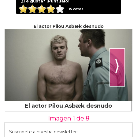
¿Te gusta? ¡Puntúalo!
15
votos
El actor Pilou Asbæk desnudo
⟩
El actor Pilou Asbæk desnudo
Imagen 1 de
8
Suscribete a nuestra newsletter: