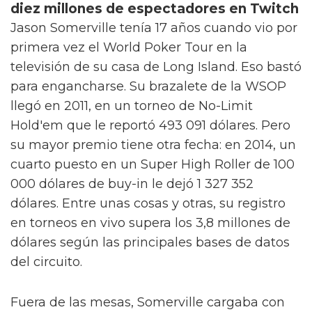
diez millones de espectadores en Twitch
Jason Somerville tenía 17 años cuando vio por
primera vez el World Poker Tour en la
televisión de su casa de Long Island. Eso bastó
para engancharse. Su brazalete de la WSOP
llegó en 2011, en un torneo de No-Limit
Hold'em que le reportó 493 091 dólares. Pero
su mayor premio tiene otra fecha: en 2014, un
cuarto puesto en un Super High Roller de 100
000 dólares de buy-in le dejó 1 327 352
dólares. Entre unas cosas y otras, su registro
en torneos en vivo supera los 3,8 millones de
dólares según las principales bases de datos
del circuito.
Fuera de las mesas, Somerville cargaba con