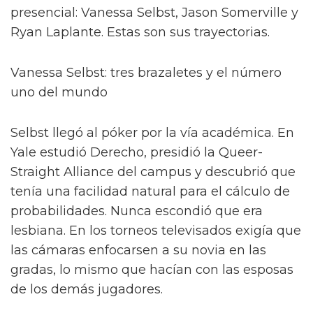
presencial: Vanessa Selbst, Jason Somerville y
Ryan Laplante. Estas son sus trayectorias.
Vanessa Selbst: tres brazaletes y el número
uno del mundo
Selbst llegó al póker por la vía académica. En
Yale estudió Derecho, presidió la Queer-
Straight Alliance del campus y descubrió que
tenía una facilidad natural para el cálculo de
probabilidades. Nunca escondió que era
lesbiana. En los torneos televisados exigía que
las cámaras enfocarsen a su novia en las
gradas, lo mismo que hacían con las esposas
de los demás jugadores.