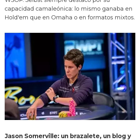
WSOP. Selbst siempre destacó por su
capacidad camaleónica: lo mismo ganaba en
Hold'em que en Omaha o en formatos mixtos.
Jason Somerville: un brazalete, un blog y