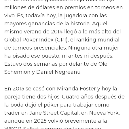
millones de dólares en premios en torneos en
vivo. Es, todavía hoy, la jugadora con las
mayores ganancias de la historia. Aquel
mismo verano de 2014 llegó a lo más alto del
Global Poker Index (GPI), el ranking mundial
de torneos presenciales. Ninguna otra mujer
ha pisado ese puesto, ni antes ni después.
Estuvo dos semanas por delante de Ole
Schemion y Daniel Negreanu.
En 2013 se casó con Miranda Foster y hoy la
pareja tiene dos hijos. Cuatro años después de
la boda dejó el póker para trabajar como
trader en Jane Street Capital, en Nueva York,
aunque en 2025 volvió brevemente a la