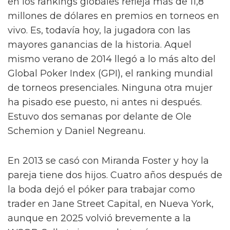
en los rankings globales refleja más de 11,8
millones de dólares en premios en torneos en
vivo. Es, todavía hoy, la jugadora con las
mayores ganancias de la historia. Aquel
mismo verano de 2014 llegó a lo más alto del
Global Poker Index (GPI), el ranking mundial
de torneos presenciales. Ninguna otra mujer
ha pisado ese puesto, ni antes ni después.
Estuvo dos semanas por delante de Ole
Schemion y Daniel Negreanu.
En 2013 se casó con Miranda Foster y hoy la
pareja tiene dos hijos. Cuatro años después de
la boda dejó el póker para trabajar como
trader en Jane Street Capital, en Nueva York,
aunque en 2025 volvió brevemente a la