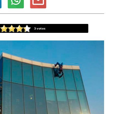
3
votos