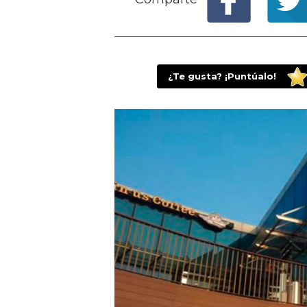
¿Te gusta? ¡Puntúalo!