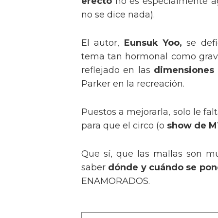
erecto
no es especialmente ag
no se dice nada).
El autor,
Eunsuk Yoo,
se defi
tema tan hormonal como gravi
reflejado en las
dimensiones 
Parker en la recreación.
Puestos a mejorarla, solo le fal
para que el circo (o
show de 
Que sí, que las mallas son m
saber
dónde y cuándo se pone
ENAMORADOS.