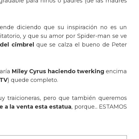
radable para niños o padres (de las madres
ende diciendo que su inspiración no es un
tatorio, y que su amor por Spider-man se ve
del cimbrel
que se calza el bueno de Peter
taría
Miley Cyrus haciendo twerking
encima
MTV
) quede completo.
uy traicioneras, pero que también queremos
 a la venta esta estatua
, porque... ESTAMOS