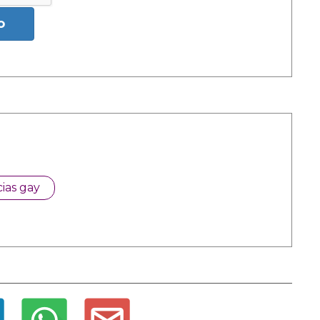
o
cias gay