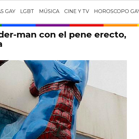
AS GAY
LGBT
MÚSICA
CINE Y TV
HOROSCOPO GA
der-man con el pene erecto,
a