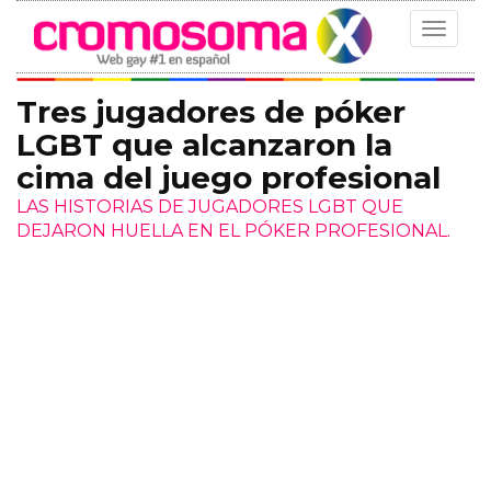
Toggle
navigat
Tres jugadores de póker
LGBT que alcanzaron la
cima del juego profesional
LAS HISTORIAS DE JUGADORES LGBT QUE
DEJARON HUELLA EN EL PÓKER PROFESIONAL.