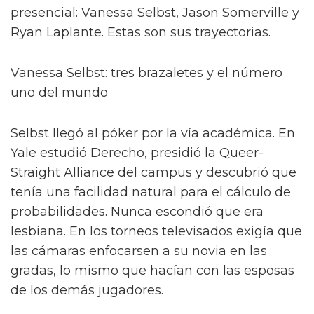
presencial: Vanessa Selbst, Jason Somerville y
Ryan Laplante. Estas son sus trayectorias.
Vanessa Selbst: tres brazaletes y el número
uno del mundo
Selbst llegó al póker por la vía académica. En
Yale estudió Derecho, presidió la Queer-
Straight Alliance del campus y descubrió que
tenía una facilidad natural para el cálculo de
probabilidades. Nunca escondió que era
lesbiana. En los torneos televisados exigía que
las cámaras enfocarsen a su novia en las
gradas, lo mismo que hacían con las esposas
de los demás jugadores.