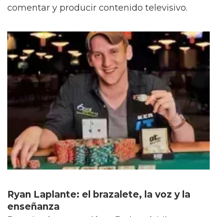
comentar y producir contenido televisivo.
Ryan Laplante: el brazalete, la voz y la
enseñanza