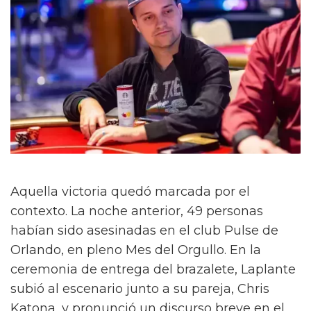
Aquella victoria quedó marcada por el
contexto. La noche anterior, 49 personas
habían sido asesinadas en el club Pulse de
Orlando, en pleno Mes del Orgullo. En la
ceremonia de entrega del brazalete, Laplante
subió al escenario junto a su pareja, Chris
Katona, y pronunció un discurso breve en el