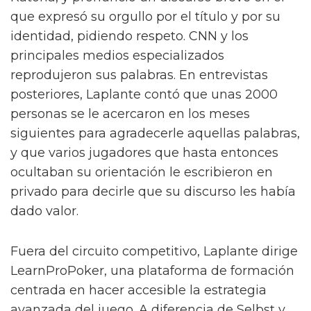
que expresó su orgullo por el título y por su
identidad, pidiendo respeto. CNN y los
principales medios especializados
reprodujeron sus palabras. En entrevistas
posteriores, Laplante contó que unas 2000
personas se le acercaron en los meses
siguientes para agradecerle aquellas palabras,
y que varios jugadores que hasta entonces
ocultaban su orientación le escribieron en
privado para decirle que su discurso les había
dado valor.
Fuera del circuito competitivo, Laplante dirige
LearnProPoker, una plataforma de formación
centrada en hacer accesible la estrategia
avanzada del juego. A diferencia de Selbst y