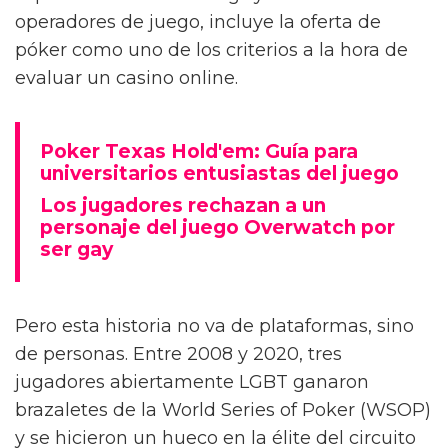
operadores de juego, incluye la oferta de
póker como uno de los criterios a la hora de
evaluar un casino online.
Poker Texas Hold'em: Guía para
universitarios entusiastas del juego
Los jugadores rechazan a un
personaje del juego Overwatch por
ser gay
Pero esta historia no va de plataformas, sino
de personas. Entre 2008 y 2020, tres
jugadores abiertamente LGBT ganaron
brazaletes de la World Series of Poker (WSOP)
y se hicieron un hueco en la élite del circuito