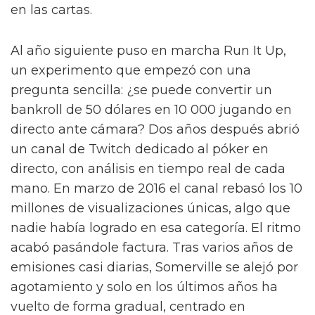
en las cartas.
Al año siguiente puso en marcha Run It Up,
un experimento que empezó con una
pregunta sencilla: ¿se puede convertir un
bankroll de 50 dólares en 10 000 jugando en
directo ante cámara? Dos años después abrió
un canal de Twitch dedicado al póker en
directo, con análisis en tiempo real de cada
mano. En marzo de 2016 el canal rebasó los 10
millones de visualizaciones únicas, algo que
nadie había logrado en esa categoría. El ritmo
acabó pasándole factura. Tras varios años de
emisiones casi diarias, Somerville se alejó por
agotamiento y solo en los últimos años ha
vuelto de forma gradual, centrado en