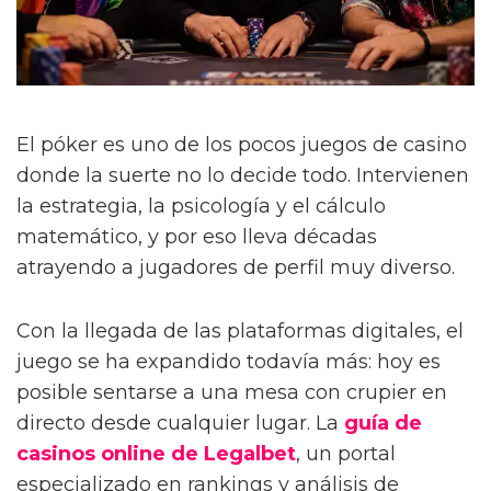
El póker es uno de los pocos juegos de casino
donde la suerte no lo decide todo. Intervienen
la estrategia, la psicología y el cálculo
matemático, y por eso lleva décadas
atrayendo a jugadores de perfil muy diverso.
Con la llegada de las plataformas digitales, el
juego se ha expandido todavía más: hoy es
posible sentarse a una mesa con crupier en
directo desde cualquier lugar. La
guía de
casinos online de Legalbet
, un portal
especializado en rankings y análisis de