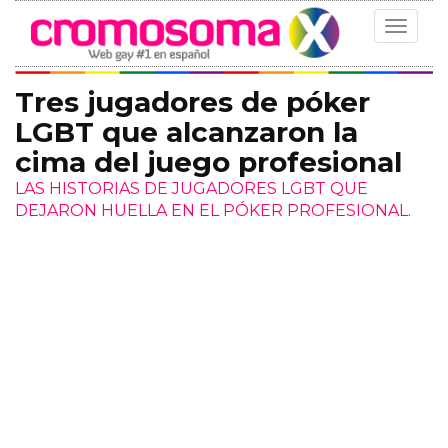
Toggle
navigat
Tres jugadores de póker
LGBT que alcanzaron la
cima del juego profesional
LAS HISTORIAS DE JUGADORES LGBT QUE
DEJARON HUELLA EN EL PÓKER PROFESIONAL.