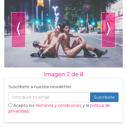
⟨
⟩
Imagen 2 de
8
Suscribete a nuestra newsletter:
Suscribete
Acepto los
terminos y condiciones
y la
política de
privacidad
.