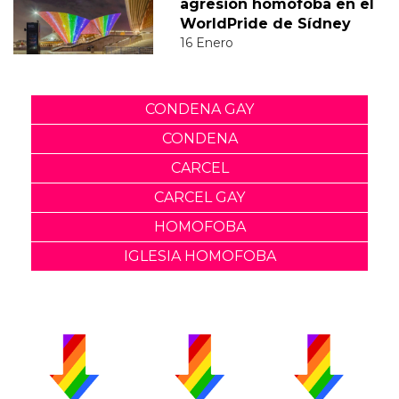
agresión homófoba en el
WorldPride de Sídney
16 Enero
CONDENA GAY
CONDENA
CARCEL
CARCEL GAY
HOMOFOBA
IGLESIA HOMOFOBA