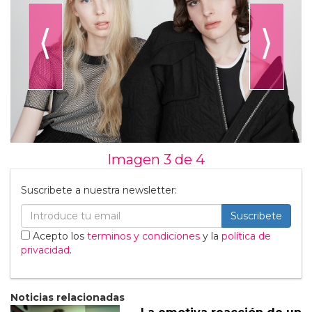
⟨
⟩
Imagen 3 de
4
Suscribete a nuestra newsletter:
Suscribete
Acepto los
terminos y condiciones
y la
política de
privacidad
.
Noticias relacionadas