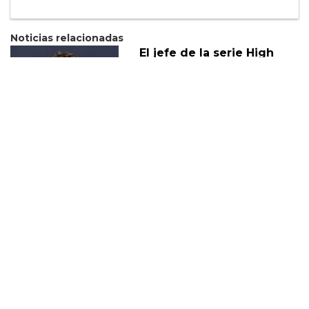
Noticias relacionadas
El jefe de la serie High
School Musical habla
sobre la trama queer de la
serie
08 Agosto
Eric Dane habla sobre la
nueva trama queer de
Euphoria
28 Enero