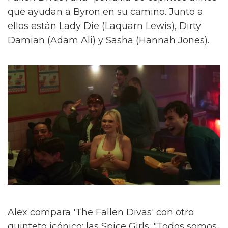
que ayudan a Byron en su camino. Junto a
ellos están Lady Die (Laquarn Lewis), Dirty
Damian (Adam Ali) y Sasha (Hannah Jones).
Alex compara 'The Fallen Divas' con otro
quinteto icónico: las Spice Girls. "Todos somos