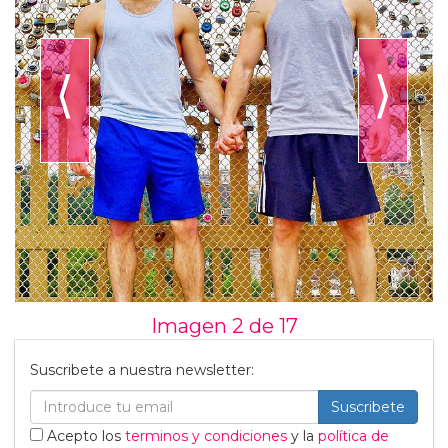
⟨
⟩
Imagen 2 de
17
Suscribete a nuestra newsletter:
Suscribete
Acepto los
terminos y condiciones
y la
política de