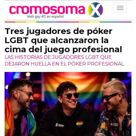
Toggle
navigat
Tres jugadores de póker
LGBT que alcanzaron la
cima del juego profesional
LAS HISTORIAS DE JUGADORES LGBT QUE
DEJARON HUELLA EN EL PÓKER PROFESIONAL.