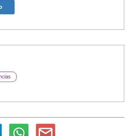
o
cias