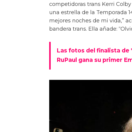
competidoras trans Kerri Colb
una estrella de la Temporada 14
mejores noches de mi vida,” ac
bandera trans. Ella añade: “Ol
Las fotos del finalista de
RuPaul gana su primer Em