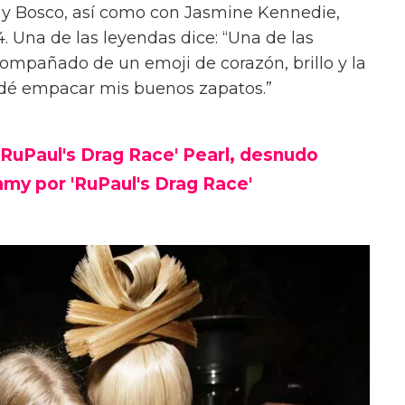
y y Bosco, así como con Jasmine Kennedie,
. Una de las leyendas dice: “Una de las
ompañado de un emoji de corazón, brillo y la
vidé empacar mis buenos zapatos.”
 'RuPaul's Drag Race' Pearl, desnudo
my por 'RuPaul's Drag Race'