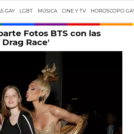
AS GAY
LGBT
MÚSICA
CINE Y TV
HOROSCOPO GA
arte Fotos BTS con las
s Drag Race'