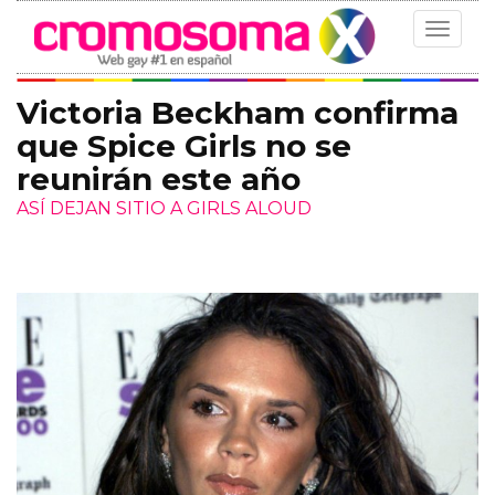
Toggle
navigat
Victoria Beckham confirma
que Spice Girls no se
reunirán este año
ASÍ DEJAN SITIO A GIRLS ALOUD