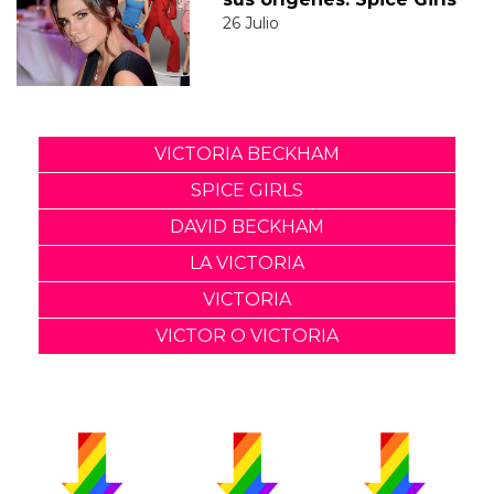
26 Julio
VICTORIA BECKHAM
SPICE GIRLS
DAVID BECKHAM
LA VICTORIA
VICTORIA
VICTOR O VICTORIA