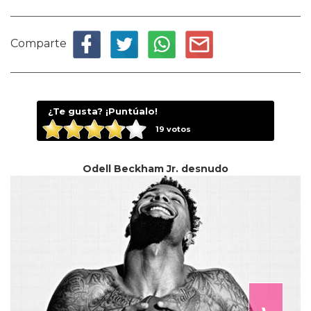
Comparte
¿Te gusta? ¡Puntúalo!
19
votos
Odell Beckham Jr. desnudo