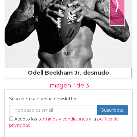
⟩
Odell Beckham Jr. desnudo
Imagen 1 de
3
Suscribete a nuestra newsletter:
Suscribete
Acepto los
terminos y condiciones
y la
política de
privacidad
.